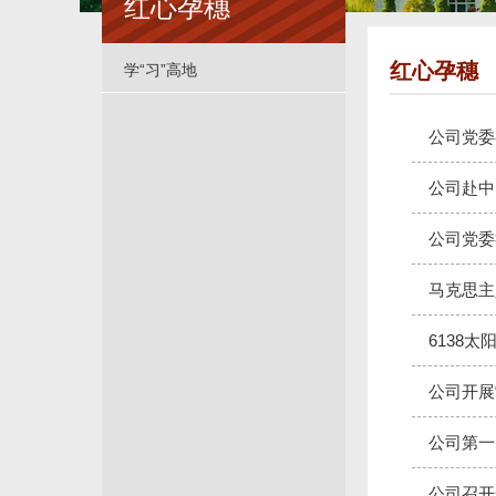
红心孕穗
红心孕穗
学“习”高地
公司党委
公司赴中
公司党委
马克思主
6138
公司开展
公司第一
公司召开