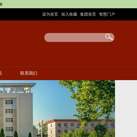
e
设为首页
加入收藏
集团首页
智慧门户
|
|
|
民
联系我们