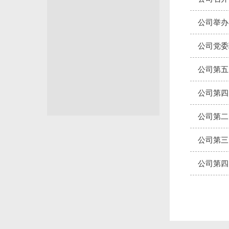
公司举办
公司党委
公司第五
公司第四
公司第二
公司第三
公司第四