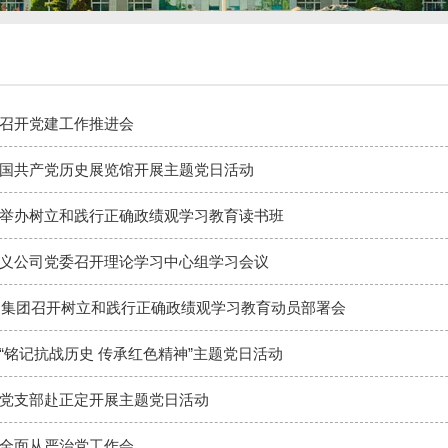
召开党建工作推进会
国共产党历史展览馆开展主题党日活动
举办树立和践行正确政绩观学习教育读书班
义公司党委召开理论学习中心组学习会议
太阳集团召开树立和践行正确政绩观学习教育动员部署会
“铭记抗战历史 传承红色精神”主题党日活动
党支部赴正定开展主题党日活动
全面从严治党工作会