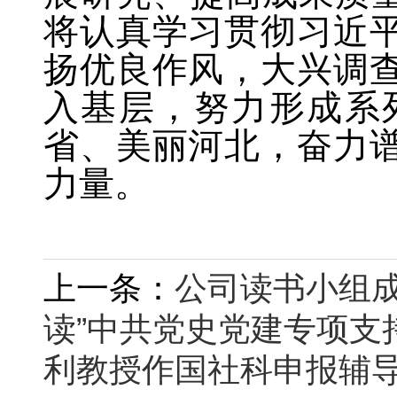
将认真学习贯彻习近
扬优良作风，大兴调
入基层，努力形成系
省、美丽河北，奋力
力量。
上一条：
公司读书小组成
读”中共党史党建专项支
利教授作国社科申报辅