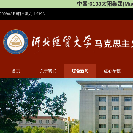
中国·6138太阳集团(Maca
2026年8月8日星期六11:23:23
首页
关于我们
综合新闻
红心孕穗