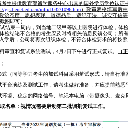
历考生提供教育部留学服务中心出具的国外学历学位认证
s://yjs.heuet.edu.cn/info/1032/1096.htm
）政审表格填写后由
政治态度、思想表现、道德品质、遵纪守法、诚实守信等
络截图即可）
在复试结束一周内，到当地二级甲等以上医院进行体检，体
体检结论不合格的考生应及时将相关信息反馈公司；所
入学后，公司将再次组织体检，不符合体检要求的将按照
材料审查和复试系统测试，4月7日下午进行正式复试。
（正
生；
形式（同等学力考生的加试科目采用笔试形式，请自行准备
试平台演练及测试工作，请考生做好准备，并应提前熟悉
试环境、稳定的网络信号、笔记本电脑（带摄像头、麦克
取名单；视情况需要启动第二批调剂复试工作。