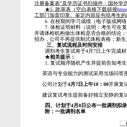
注册备案表”及学历证书扫描件；国外学
★5. 政审表（空白表格下载链接
http
工部门加盖印章。鉴定内容应包括考生的
6. 在校期间学习成绩（电子版或网
7. 体检证明材料（说明：考生可
并请体检机构做出体检是否合格的结论；
招办，公司不再提供制式体检表格；新生
三、复试流程及时间安排
调剂考生复试将于4月7日上午完成
★相关提示：
1. 复试顺序随机产生并提前告知考
英语与专业能力的测试采用当场问答
公司计划于
4
月
7
日上午10：
00
开展复
建议复试考生提前备好独立安静的复
四、
计划于
4
月
8
日公布一批调剂拟录
附：一批调剂名单