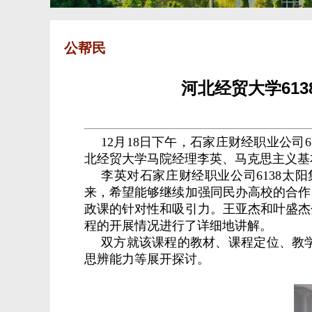
公帮民
河北经贸大学61
12月18日下午，石家庄财经职业公司
北经贸大学马院经理李英、马克思主义基
李英对石家庄财经职业公司6138
来，希望能够继续加强同民办高校的合作
政课的针对性和吸引力。王亚杰和叶盛杰
程的开展情况进行了详细地讲解。
双方就该课程的教材、课程定位、教
思辨能力等展开探讨。