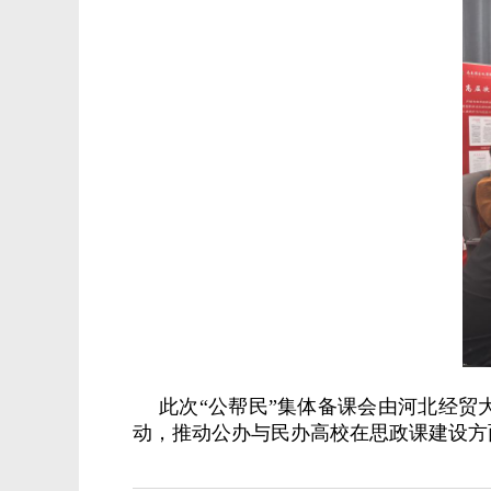
此次“公帮民”集体备课会由河北经贸
动，推动公办与民办高校在思政课建设方