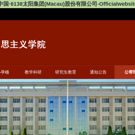
中国·6138太阳集团(Macau)股份有限公司-Officialwebsit
心孕穗
教学科研
研究生教育
通知公告
公帮