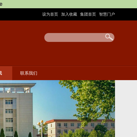
e
设为首页
加入收藏
集团首页
智慧门户
|
|
|
民
联系我们