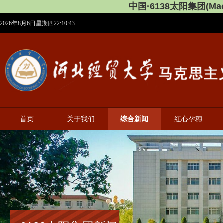
中国·6138太阳集团(Maca
2026年8月6日星期四22:10:44
首页
关于我们
综合新闻
红心孕穗