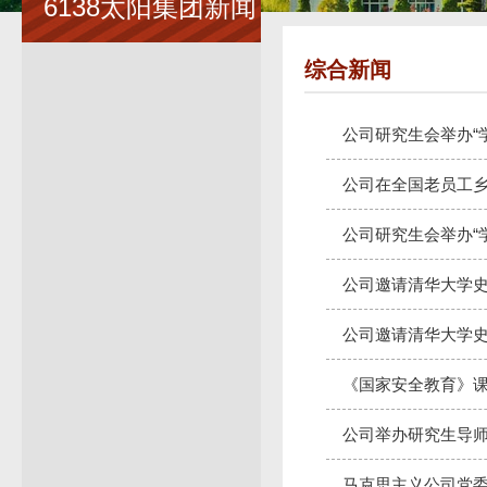
6138太阳集团新闻
综合新闻
公司研究生会举办“
公司在全国老员工
公司研究生会举办“
公司邀请清华大学
公司邀请清华大学
《国家安全教育》
公司举办研究生导
马克思主义公司党