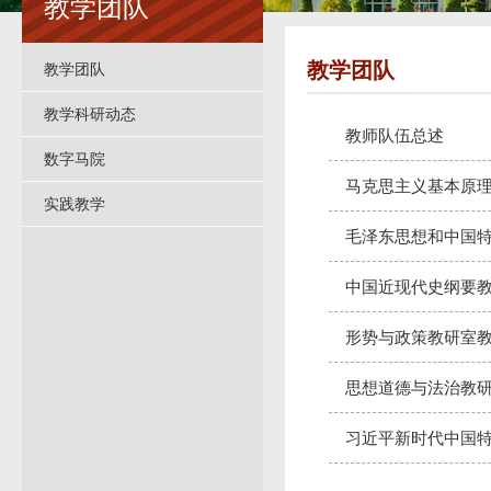
教学团队
教学团队
教学团队
教学科研动态
教师队伍总述
数字马院
马克思主义基本原
实践教学
毛泽东思想和中国
中国近现代史纲要
形势与政策教研室
思想道德与法治教
习近平新时代中国