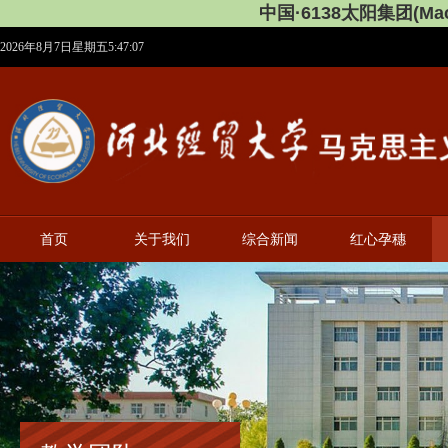
中国·6138太阳集团(Maca
2026年8月7日星期五5:47:07
首页
关于我们
综合新闻
红心孕穗